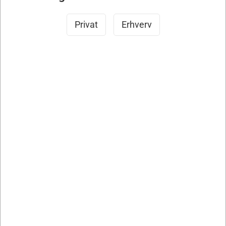
INDKALDELSE TIL SERVICE
Privat
Erhverv
NYHEDSBREV