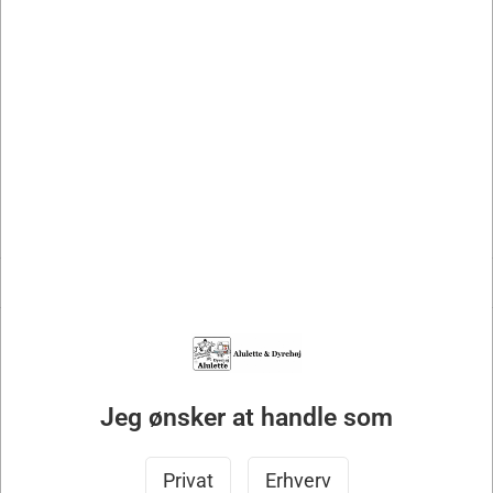
Gavekort
Oprydningssalg
Vis filtre
Lager varer
1 produkt
Spar op til 20%
Jeg ønsker at handle som
Privat
Erhverv