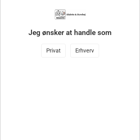
Jeg ønsker at handle som
Privat
Erhverv
3254
Alfako Overtræk MIDI Eco m. topbok topåb
Standard salgspris DKK 3.200,00
DKK 2.880,00
DKK 2.304,00 ekskl. moms