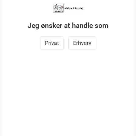
DKK 152.214,40 ekskl. moms
Køb nu
Jeg ønsker at handle som
På lager
- Levering: 5-6 uger
Privat
Erhverv