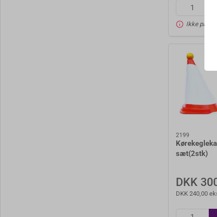
Ikke på lag
2199
Kørekegleka
sæt(2stk)
DKK 300
DKK 240,00 ek