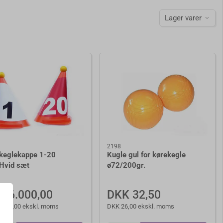
Lager varer
2198
keglekappe 1-20
Kugle gul for kørekegle
Hvid sæt
ø72/200gr.
K 6.000,00
DKK 32,50
.800,00 ekskl. moms
DKK 26,00 ekskl. moms