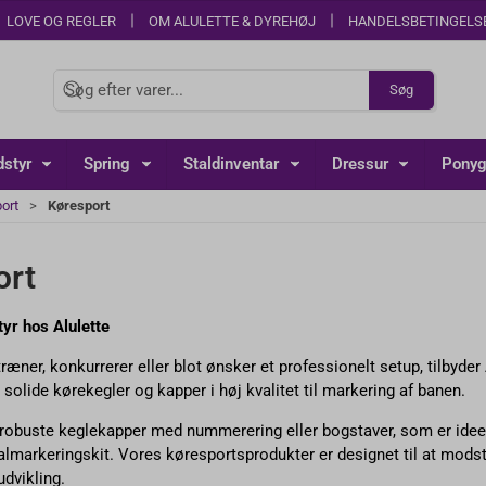
LOVE OG REGLER
OM ALULETTE & DYREHØJ
HANDELSBETINGELS
Søg
styr
Spring
Staldinventar
Dressur
Ponyg
ort
Køresport
ort
yr hos Alulette
æner, konkurrerer eller blot ønsker et professionelt setup, tilbyder 
a solide kørekegler og kapper i høj kvalitet til markering af banen.
 robuste keglekapper med nummerering eller bogstaver, som er ideel
lmarkeringskit. Vores køresportsprodukter er designet til at modstå
dvikling.