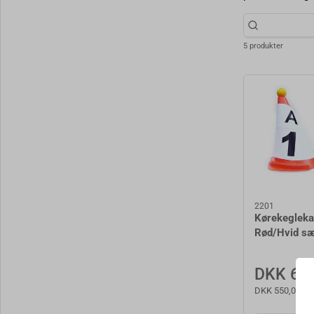
5 produkter
2201
Kørekeglek
Rød/Hvid s
DKK 687
DKK 550,00 ek