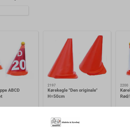
2197
2200
appe ABCD
Kørekegle "Den originale"
Køre
æt
H=50cm
Rød/
,50
DKK 437,50
DK
skl. moms
DKK 350,00 ekskl. moms
DKK 4