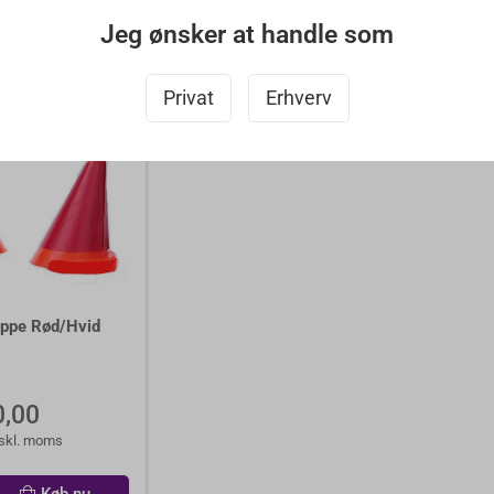
Køb nu
Køb nu
Jeg ønsker at handle som
er
Ikke på lager
Ik
Privat
Erhverv
ppe Rød/Hvid
,00
skl. moms