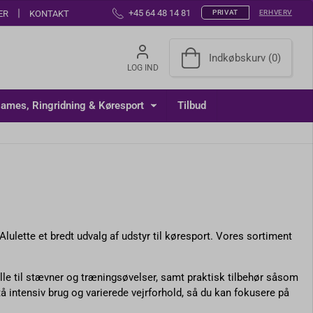
ER
KONTAKT
+45 64 48 14 81
PRIVAT
ERHVERV
Indkøbskurv (0)
LOG IND
ames, Ringridning & Køresport
Tilbud
Alulette et bredt udvalg af udstyr til køresport. Vores sortiment
le til stævner og træningsøvelser, samt praktisk tilbehør såsom
 intensiv brug og varierede vejrforhold, så du kan fokusere på