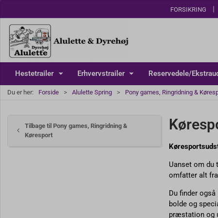
FORSIKRING
Hestetrailer
Erhvervstrailer
Reservedele/Ekstraud
Du er her:
Forside
Alulette Spring
Pony games, Ringridning & Køresp
Køresp
Tilbage til Pony games, Ringridning &
Køresport
Køresportsudst
Uanset om du tr
omfatter alt fr
Du finder også
bolde og specia
præstation og u