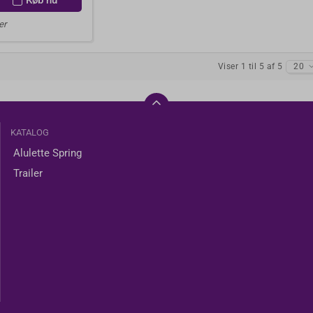
Køb nu
er
Viser 1 til 5 af 5
20
KATALOG
Alulette Spring
Trailer