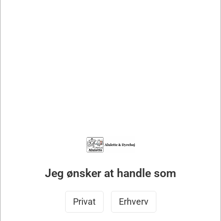
Fremhæv dit brand med Reklamespring Model C, der leveres
med fyld på foden for ekstra stabilitet og et stilfuldt,
professionelt udtryk. Dette spring er den ideelle løsning til
dig, der ønsker at kombinere funktionalitet med markant
eksponering på banen.
Reklamespringet inkluderer:
2 aluminiumvinger med reklameskilt på begge sider
2 fyld på fod i aluminium
3 PE-bomme med trækerne (2-farvet)
6 bomholdere
2 flag
Farvemuligheder:
Jeg ønsker at handle som
Vores reklamespring fås i standardfarverne:
rød, blå, grøn,
sort, gul eller hvid.
Privat
Erhverv
Specialtilpasninger: