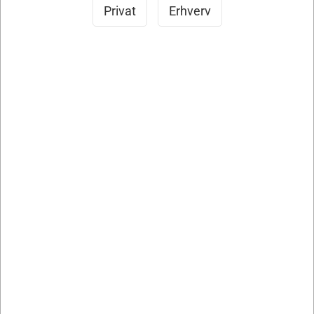
Privat
Erhverv
2218GL
Komplet Aluspring Lodret Grøn
DKK 6.500,00
DKK 5.200,00 ekskl. moms
Køb nu
På lager
- Levering 1-2 Hverdage