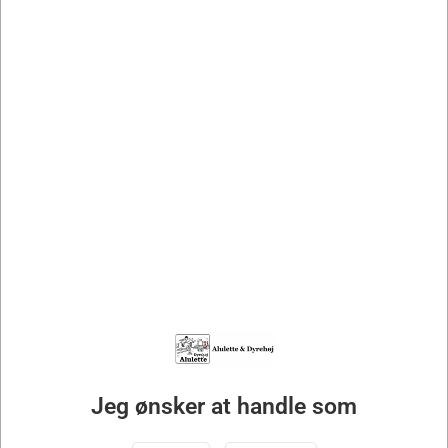
2218RL
Komplet Aluspring Lodret Rød
DKK 6.500,00
DKK 5.200,00 ekskl. moms
Køb nu
På lager
- Levering 1-2 Hverdage
Jeg ønsker at handle som